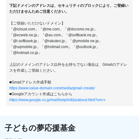
下記ドメインのアドレスは、セキュリティのブロックにより、ご登録い
ただけませんためご注意ください。
【ご登録いただけないドメイン】
「@icloud.com」「@me.com」「@docomo.ne.jp」
「@ezweb.ne.jp」「@au.com」「@softbank.ne.jp」
「@i.softbank.jp」「@rakuten.jp」「@ymobile.ne.jp」
「@uqmobile.jp」「@hotmail.com」「@outlook.jp」
「@hotmail.co.jp」
上記のドメインのアドレス以外をお持ちでない場合は、Gmailのアドレ
スを作成しご登録ください。
■Gmailアドレス作成手順
https://www.value-domain.com/media/gmail-create/
■Googleアカウント作成はこちらから
https://www.google.co.jp/mail/help/intl/ja/about.html?vm=r
子どもの夢応援基金