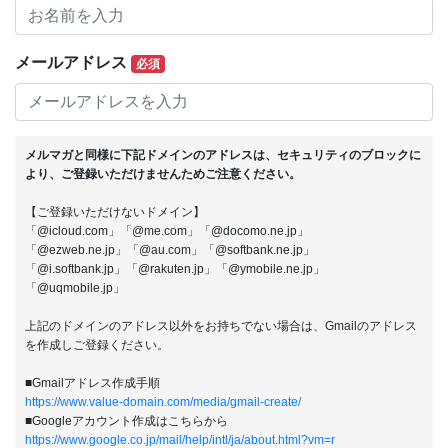
メールアドレス
必須
メルマガと同様に下記ドメインのアドレスは、セキュリティのブロックに
より、ご登録いただけませんためご注意ください。
【ご登録いただけないドメイン】
「@icloud.com」「@me.com」「@docomo.ne.jp」
「@ezweb.ne.jp」「@au.com」「@softbank.ne.jp」
「@i.softbank.jp」「@rakuten.jp」「@ymobile.ne.jp」
「@uqmobile.jp」
上記のドメインのアドレス以外をお持ちでない場合は、Gmailのアドレス
を作成しご登録ください。
■Gmailアドレス作成手順
https://www.value-domain.com/media/gmail-create/
■Googleアカウント作成はこちらから
https://www.google.co.jp/mail/help/intl/ja/about.html?vm=r