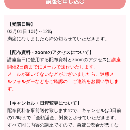
講座を申し込む
ンツの瑕疵により乙が被害を被った場合であっても甲
は損害賠償の責任を負わない。
第４条(遵守事項)
【受講日時】
乙は、コンテンツを非独占的に使用するものとし、使
03月01日 10時～12時
用にあたっては次の事項を遵守しなければならな
満席になりましたら締め切らせていただきます。
い。
(1) コンテンツの使用権の譲渡及び再使用の許諾をし
【配布資料・zoomのアクセスについて】
てはならない。
講座当日に使用する配布資料とzoomのアクセスは
講座
(2) コンテンツの電子データをインターネットにアッ
開催2日前までにメールで送付いたします。
プロードしてはならない。
メールが届いてないなどがございましたら、迷惑メー
(3) コンテンツの電子データを第三者に対し譲渡、貸
ルフォルダーなどをご確認の上ご連絡をお願い致しま
与等名目の如何を問わず提供してはならない。
す。
第５条（オンライン講座）
【キャンセル・日程変更について】
(1) 乙は、オンライン講座を受講するにあたって付与
配布資料を事前送付致しますので、キャンセルは3日前
されるＩＤ、パスワードを自己の責任において 管理
の12時まで「全額返金」対象とさせていただきます。
し、第三者に開示、提供しない。
すべて同じ内容の講座ですので、急遽ご都合が悪くな
(2) 乙は、オンライン講座において、システムダウン