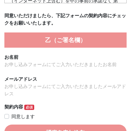
（インターネット上含む）を甲の事前の承諾なく 第
三者に漏洩・開示、又は使用してはならい。
２ 前項の規定は、次のいずれかに該当する情報につ
同意いただけましたら、下記フォームの契約内容にチェッ
いてはこれを適用しない
クをお願いいたします。
(1) 乙が開示を受ける前より既に保有していた情報
(2) 乙が正当な手段により、第三者から受けた情報
乙（ご署名欄）
(3) 甲が事前に書面により公表を承認した情報
(4) 開示を受けた際、既に公知となっている情報
(5) 開示された情報によることなく、乙が独自に開発
お名前
又は取得していた情報
お申し込みフォームにてご入力いただきましたお名前
第２条（誹謗・中傷行為の禁止）
メールアドレス
乙は、本契約有効期間中はもとより、理由の如何を問
お申し込みフォームにてご入力いただきましたメールアド
わず本契約が終了した後も、甲を誹謗・中傷する 言
レス
動を第三者に対して行ってはならない。
契約内容
必須
第３条（コンテンツの瑕疵）
同意します
甲が制作し、著作権を有するすべてのコンテンツ（以
下、単に「コンテンツ」という。）においてコン テ