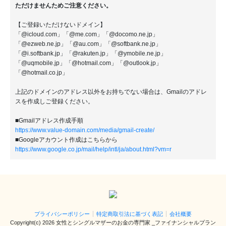
ただけませんためご注意ください。
【ご登録いただけないドメイン】
「@icloud.com」「@me.com」「@docomo.ne.jp」
「@ezweb.ne.jp」「@au.com」「@softbank.ne.jp」
「@i.softbank.jp」「@rakuten.jp」「@ymobile.ne.jp」
「@uqmobile.jp」「@hotmail.com」「@outlook.jp」
「@hotmail.co.jp」
上記のドメインのアドレス以外をお持ちでない場合は、Gmailのアドレ
スを作成しご登録ください。
■Gmailアドレス作成手順
https://www.value-domain.com/media/gmail-create/
■Googleアカウント作成はこちらから
https://www.google.co.jp/mail/help/intl/ja/about.html?vm=r
プライバシーポリシー
特定商取引法に基づく表記
会社概要
Copyright(c)
2026 女性とシングルマザーのお金の専門家 _ファイナンシャルプラン